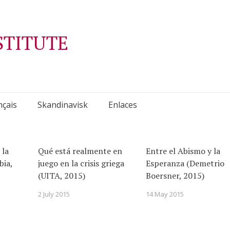
STITUTE
nçais
Skandinavisk
Enlaces
 la
Qué está realmente en
Entre el Abismo y la
bia,
juego en la crisis griega
Esperanza (Demetrio
(UITA, 2015)
Boersner, 2015)
2 July 2015
14 May 2015