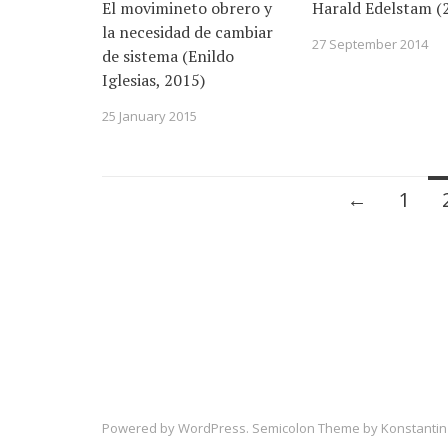
El movimineto obrero y
Harald Edelstam (
la necesidad de cambiar
27 September 2014
de sistema (Enildo
Iglesias, 2015)
25 January 2015
Posts
←
1
navigation
Powered by
WordPress
. Semicolon Theme by
Konstantin