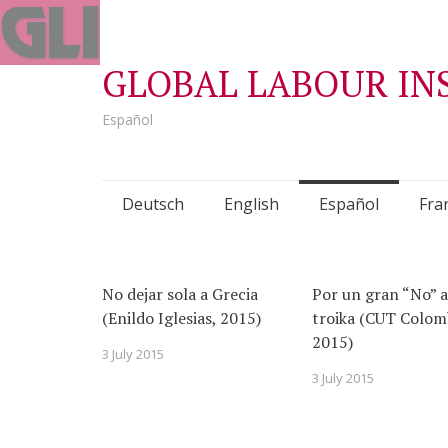
GLOBAL LABOUR IN
Español
Skip
Deutsch
English
Español
Fra
to
content
No dejar sola a Grecia
Por un gran “No” a
(Enildo Iglesias, 2015)
troika (CUT Colom
2015)
3 July 2015
3 July 2015