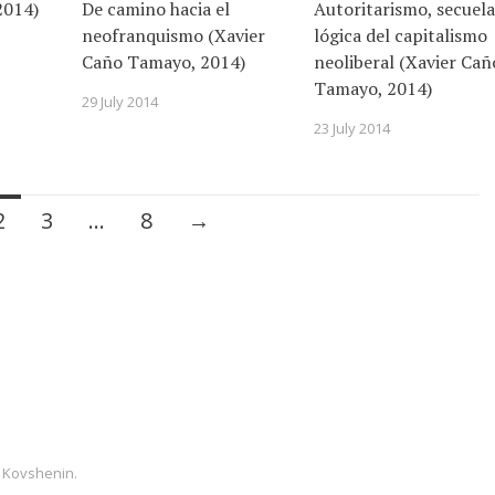
2014)
De camino hacia el
Autoritarismo, secuela
neofranquismo (Xavier
lógica del capitalismo
Caño Tamayo, 2014)
neoliberal (Xavier Cañ
Tamayo, 2014)
29 July 2014
23 July 2014
2
3
…
8
→
 Kovshenin
.