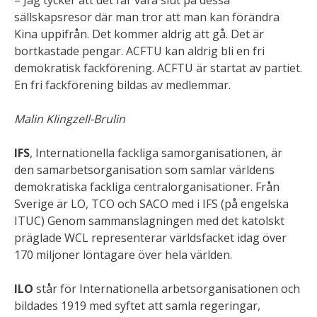
– Jag tycker att det får vara slut på dessa
sällskapsresor där man tror att man kan förändra
Kina uppifrån. Det kommer aldrig att gå. Det är
bortkastade pengar. ACFTU kan aldrig bli en fri
demokratisk fackförening. ACFTU är startat av partiet.
En fri fackförening bildas av medlemmar.
Malin Klingzell-Brulin
IFS
, Internationella fackliga samorganisationen, är
den samarbetsorganisation som samlar världens
demokratiska fackliga centralorganisationer. Från
Sverige är LO, TCO och SACO med i IFS (på engelska
ITUC) Genom sammanslagningen med det katolskt
präglade WCL representerar världsfacket idag över
170 miljoner löntagare över hela världen.
ILO
står för Internationella arbetsorganisationen och
bildades 1919 med syftet att samla regeringar,